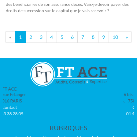
des bénéficiaires de son assurance décès. Vais-je devoir payer des
droits de succession sur le capital que je vais recevoir ?
«
1
2
3
4
5
6
7
8
9
10
»
FIT
Previous
Next
6 bis rue Erlanger
75016
PARIS
Contact
01 43 38 28 05
RUBRIQUES