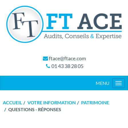
ftace@ftace.com
01 43 38 28 05
Togg
navi
ACCUEIL
VOTRE INFORMATION
PATRIMOINE
QUESTIONS - RÉPONSES