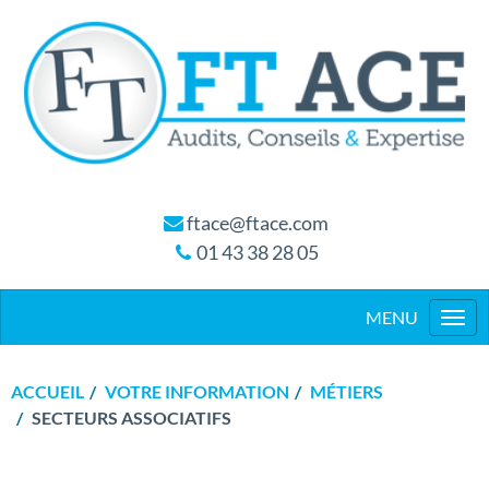
ftace@ftace.com
01 43 38 28 05
Togg
navi
ACCUEIL
VOTRE INFORMATION
MÉTIERS
SECTEURS ASSOCIATIFS